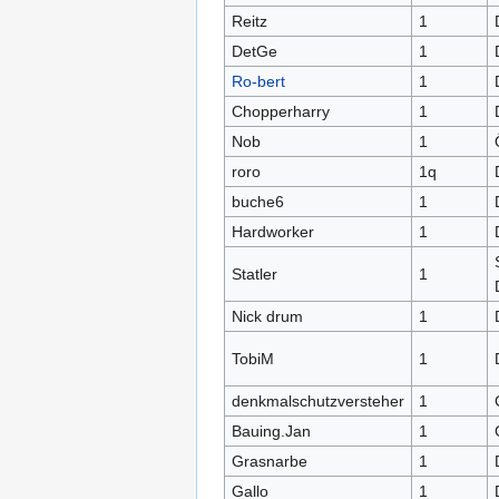
Reitz
1
DetGe
1
Ro-bert
1
Chopperharry
1
Nob
1
roro
1q
buche6
1
Hardworker
1
Statler
1
Nick drum
1
TobiM
1
denkmalschutzversteher
1
Bauing.Jan
1
Grasnarbe
1
Gallo
1