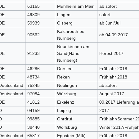
DE
63165
Mühlheim am Main
ab sofort
DE
49809
Lingen
sofort
DE
59939
Olsberg
ab Juni/Juli
Kalchreuth bei
DE
90562
ab 04.09.2017
Nürnberg
Neunkirchen am
DE
91233
Sand(Nähe
Herbst 2017
Nürnberg)
DE
46286
Dorsten
Frühjahr 2018
DE
48734
Reken
Frühjahr 2018
Deutschland
75245
Neulingen
ab sofort
Deutschland
97084
Würzburg
August 2017
DE
41812
Erkelenz
09.2017 Lieferung au
D
04159
Leipzig
2017
D
99885
Ohrdruf
Frühjahr/Sommer 2
D
38440
Wolfsburg
Winter 2017/Frühja
Deutschland
65817
Eppstein (Mtk)
Frühjahr 2018