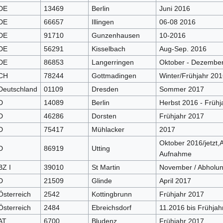
DE
13469
Berlin
Juni 2016
DE
66657
Illingen
06-08 2016
DE
91710
Gunzenhausen
10-2016
DE
56291
Kisselbach
Aug-Sep. 2016
DE
86853
Langerringen
Oktober - Dezembe
CH
78244
Gottmadingen
Winter/Frühjahr 20
Deutschland
01109
Dresden
Sommer 2017
D
14089
Berlin
Herbst 2016 - Frühj
D
46286
Dorsten
Frühjahr 2017
D
75417
Mühlacker
2017
Oktober 2016/jetzt,
D
86919
Utting
Aufnahme
BZ I
39010
St Martin
November / Abholu
D
21509
Glinde
April 2017
Österreich
2542
Kottingbrunn
Frühjahr 2017
Österreich
2484
Ebreichsdorf
11.2016 bis Frühjah
AT
6700
Bludenz
Frühjahr 2017