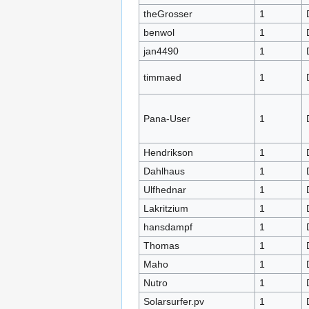
theGrosser
1
benwol
1
jan4490
1
timmaed
1
Pana-User
1
Hendrikson
1
Dahlhaus
1
Ulfhednar
1
Lakritzium
1
hansdampf
1
Thomas
1
Maho
1
Nutro
1
Solarsurfer.pv
1