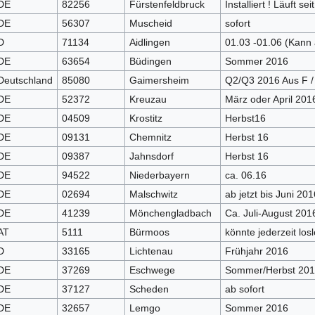
DE
82256
Fürstenfeldbruck
Installiert ! Läuft se
DE
56307
Muscheid
sofort
D
71134
Aidlingen
01.03 -01.06 (Kann
DE
63654
Büdingen
Sommer 2016
Deutschland
85080
Gaimersheim
Q2/Q3 2016 Aus F / 
DE
52372
Kreuzau
März oder April 201
DE
04509
Krostitz
Herbst16
DE
09131
Chemnitz
Herbst 16
DE
09387
Jahnsdorf
Herbst 16
DE
94522
Niederbayern
ca. 06.16
DE
02694
Malschwitz
ab jetzt bis Juni 201
DE
41239
Mönchengladbach
Ca. Juli-August 201
AT
5111
Bürmoos
könnte jederzeit losl
D
33165
Lichtenau
Frühjahr 2016
DE
37269
Eschwege
Sommer/Herbst 20
DE
37127
Scheden
ab sofort
DE
32657
Lemgo
Sommer 2016