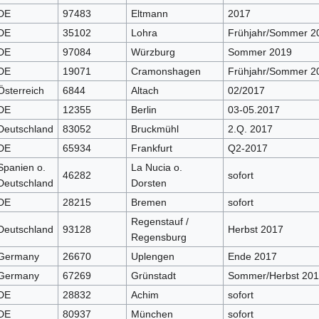
DE
97483
Eltmann
2017
DE
35102
Lohra
Frühjahr/Sommer 2
DE
97084
Würzburg
Sommer 2019
DE
19071
Cramonshagen
Frühjahr/Sommer 2
Österreich
6844
Altach
02/2017
DE
12355
Berlin
03-05.2017
Deutschland
83052
Bruckmühl
2.Q. 2017
DE
65934
Frankfurt
Q2-2017
Spanien o.
La Nucia o.
46282
sofort
Deutschland
Dorsten
DE
28215
Bremen
sofort
Regenstauf /
Deutschland
93128
Herbst 2017
Regensburg
Germany
26670
Uplengen
Ende 2017
Germany
67269
Grünstadt
Sommer/Herbst 20
DE
28832
Achim
sofort
DE
80937
München
sofort