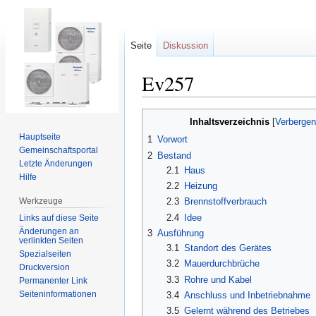
Seite
Diskussion
Ev257
Zur
Zur
Inhaltsverzeichnis
Navigation
Suche
Hauptseite
1
Vorwort
springen
springen
Gemeinschafts­portal
2
Bestand
Letzte Änderungen
2.1
Haus
Hilfe
2.2
Heizung
Werkzeuge
2.3
Brennstoffverbrauch
2.4
Idee
Links auf diese Seite
Änderungen an
3
Ausführung
verlinkten Seiten
3.1
Standort des Gerätes
Spezialseiten
3.2
Mauerdurchbrüche
Druckversion
3.3
Rohre und Kabel
Permanenter Link
Seiten­informationen
3.4
Anschluss und Inbetriebnahme
3.5
Gelernt während des Betriebes