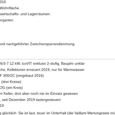
2016
Wohnfläche
auswirtschafts- und Lagerräumen
ergarten
- und nachgeführter Zwischensparrendämmung
/3-7 12 kW, icoVIT exklusiv 2-stufig, Baujahr unklar
äche, Kollektoren erneuert 2019, nur für Warmwasser
F 300/2C (eingebaut 2016)
drei Kreise)
G (ein Kreis)
m Keller, dort aber noch nie im Einsatz gewesen
 seit Dezember 2019 tastergesteuert
019
ig glücklich: Sie ist laut, teuer im Unterhalt (die Vaillant-Wartungssets