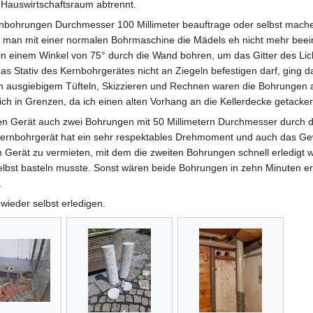
Hauswirtschaftsraum abtrennt.
ernbohrungen Durchmesser 100 Millimeter beauftrage oder selbst mache 
n man mit einer normalen Bohrmaschine die Mädels eh nicht mehr beei
 in einem Winkel von 75° durch die Wand bohren, um das Gitter des Lic
s Stativ des Kernbohrgerätes nicht an Ziegeln befestigen darf, ging 
h ausgiebigem Tüfteln, Skizzieren und Rechnen waren die Bohrungen a
ich in Grenzen, da ich einen alten Vorhang an die Kellerdecke getackert
ichen Gerät auch zwei Bohrungen mit 50 Millimetern Durchmesser durch 
rnbohrgerät hat ein sehr respektables Drehmoment und auch das Gewic
Gerät zu vermieten, mit dem die zweiten Bohrungen schnell erledigt 
selbst basteln musste. Sonst wären beide Bohrungen in zehn Minuten erl
.
wieder selbst erledigen.