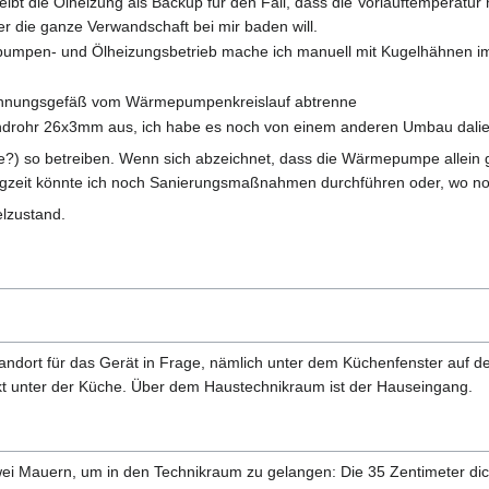
bt die Ölheizung als Backup für den Fall, dass die Vorlauftemperatur n
die ganze Verwandschaft bei mir baden will.
mpen- und Ölheizungsbetrieb mache ich manuell mit Kugelhähnen im
dehnungsgefäß vom Wärmepumpenkreislauf abtrenne
bundrohr 26x3mm aus, ich habe es noch von einem anderen Umbau dali
hre?) so betreiben. Wenn sich abzeichnet, dass die Wärmepumpe allei
ngzeit könnte ich noch Sanierungsmaßnahmen durchführen oder, wo n
elzustand.
andort für das Gerät in Frage, nämlich unter dem Küchenfenster auf de
ekt unter der Küche. Über dem Haustechnikraum ist der Hauseingang.
ei Mauern, um in den Technikraum zu gelangen: Die 35 Zentimeter di