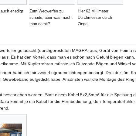
auch erledigt
Zum Wegwerfen zu
Hier 62 Millimeter
schade, aber was macht
Durchmesser durch
man damit?
Ziegel
sverteiler getauscht (durchgerosteten MAGRA raus, Gerät von Heima re
us. Es hat den Vorteil, dass man es schön nach Gefühl biegen kann,
beikomme. Mit Kupferrohren müsste ich Dutzende Bögen und Winkel v
auer habe ich mir zwei Ringraumdichtungen besorgt. Drei der fünf Ka
en Gewebeband aufgedickt habe. Ansonsten war die Montage des Ring
ut beschrieben worden. Statt einem Kabel 5x2,5mm² für die Speisung 
e. Dazu kommt je ein Kabel für die Fernbedienung, den Temperaturfühle
rend.