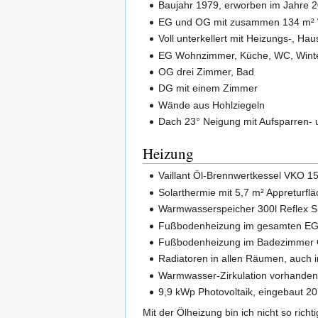
Baujahr 1979, erworben im Jahre 
EG und OG mit zusammen 134 m² 
Voll unterkellert mit Heizungs-, H
EG Wohnzimmer, Küche, WC, Wint
OG drei Zimmer, Bad
DG mit einem Zimmer
Wände aus Hohlziegeln
Dach 23° Neigung mit Aufsparren
Heizung
Vaillant Öl-Brennwertkessel VKO 156
Solarthermie mit 5,7 m² Appreturfl
Warmwasserspeicher 300l Reflex S
Fußbodenheizung im gesamten EG (
Fußbodenheizung im Badezimmer O
Radiatoren in allen Räumen, auch i
Warmwasser-Zirkulation vorhanden,
9,9 kWp Photovoltaik, eingebaut 2
Mit der Ölheizung bin ich nicht so richt