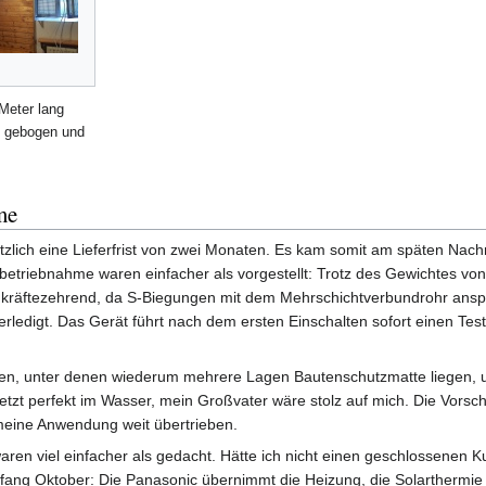
Meter lang
e gebogen und
me
ötzlich eine Lieferfrist von zwei Monaten. Es kam somit am späten Nach
nbetriebnahme waren einfacher als vorgestellt: Trotz des Gewichtes vo
kräftezehrend, da S-Biegungen mit dem Mehrschichtverbundrohr anspru
erledigt. Das Gerät führt nach dem ersten Einschalten sofort einen Tes
, unter denen wiederum mehrere Lagen Bautenschutzmatte liegen, um
 jetzt perfekt im Wasser, mein Großvater wäre stolz auf mich. Die Vo
r meine Anwendung weit übertrieben.
aren viel einfacher als gedacht. Hätte ich nicht einen geschlossenen
ang Oktober: Die Panasonic übernimmt die Heizung, die Solarthermie 