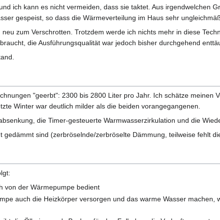
n und ich kann es nicht vermeiden, dass sie taktet. Aus irgendwelchen G
r gespeist, so dass die Wärmeverteilung im Haus sehr ungleichmäßi
 zu neu zum Verschrotten. Trotzdem werde ich nichts mehr in diese Te
braucht, die Ausführungsqualität war jedoch bisher durchgehend entt
tand.
echnungen "geerbt": 2300 bis 2800 Liter pro Jahr. Ich schätze meinen
tzte Winter war deutlich milder als die beiden vorangegangenen.
tabsenkung, die Timer-gesteuerte Warmwasserzirkulation und die Wied
ht gedämmt sind (zerbröselnde/zerbröselte Dämmung, teilweise fehlt 
lgt:
ch von der Wärmepumpe bedient
umpe auch die Heizkörper versorgen und das warme Wasser machen, 