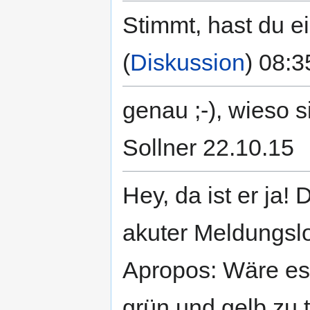
Stimmt, hast du e
(
Diskussion
) 08:3
genau ;-), wieso s
Sollner 22.10.15
Hey, da ist er ja!
akuter Meldungslos
Apropos: Wäre es 
grün und gelb zu 