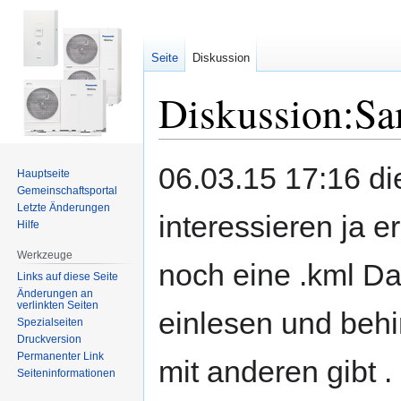
Seite
Diskussion
Diskussion:Sa
Zur
Zur
06.03.15 17:16 di
Hauptseite
Navigation
Suche
Gemeinschafts­portal
springen
springen
Letzte Änderungen
interessieren ja e
Hilfe
Werkzeuge
noch eine .kml Dat
Links auf diese Seite
Änderungen an
verlinkten Seiten
einlesen und behi
Spezialseiten
Druckversion
Permanenter Link
mit anderen gibt .
Seiten­informationen