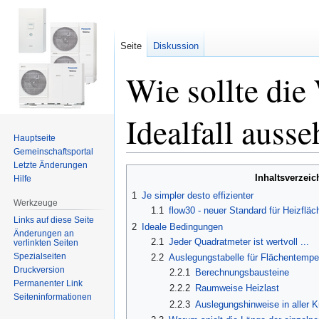
Seite
Diskussion
Wie sollte di
Idealfall auss
Hauptseite
Gemeinschafts­portal
Letzte Änderungen
Zur
Zur
Inhaltsverzeic
Hilfe
Navigation
Suche
1
Je simpler desto effizienter
springen
springen
Werkzeuge
1.1
flow30 - neuer Standard für Heizflä
Links auf diese Seite
2
Ideale Bedingungen
Änderungen an
2.1
Jeder Quadratmeter ist wertvoll ...
verlinkten Seiten
Spezialseiten
2.2
Auslegungstabelle für Flächentempe
Druckversion
2.2.1
Berechnungsbausteine
Permanenter Link
2.2.2
Raumweise Heizlast
Seiten­informationen
2.2.3
Auslegungshinweise in aller 