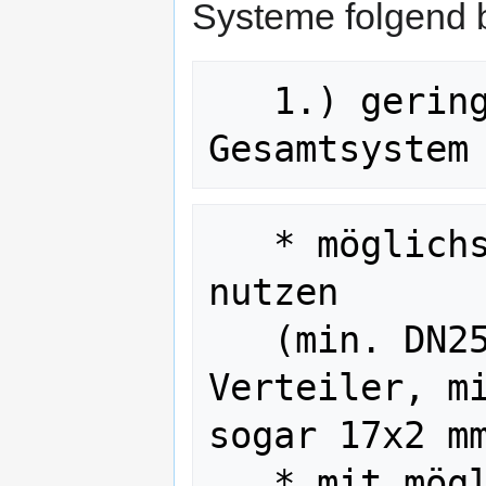
Systeme folgend b
   1.) geringer Druckverlust im 
   * möglichst große Rohrquerschnitte 
nutzen

   (min. DN25 für die Leitungen zum 
Verteiler, mi
sogar 17x2 mm
   * mit möglichst wenig 