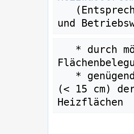
   (Entsprechende Bauart, Auslegung 
   * durch möglichst große 
Flächenbelegu
   * genügend enge Verlegesabstände 
(< 15 cm) der