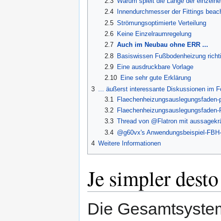
2.3
Warum spielt die Länge der einzelne
2.4
Innendurchmesser der Fittings beac
2.5
Strömungsoptimierte Verteilung
2.6
Keine Einzelraumregelung
2.7
Auch im Neubau ohne ERR ...
2.8
Basiswissen Fußbodenheizung richti
2.9
Eine ausdruckbare Vorlage
2.10
Eine sehr gute Erklärung
3
... äußerst interessante Diskussionen im
3.1
Flaechenheizungsauslegungsfaden-p
3.2
Flaechenheizungsauslegungsfaden
3.3
Thread von @Flatron mit aussagekrä
3.4
@g60vx's Anwendungsbeispiel-FB
4
Weitere Informationen
Je simpler desto 
Die Gesamtsystem