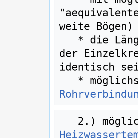
"aequivalente
weite Bögen)

   * die Längen bzw. Druckverluste 
der Einzelkre
identisch sei
   * möglic
Rohrverbindu
   2.) mögl
Heizwasserte