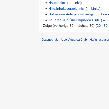
Hauptseite
‎
(
← Links
)
Hilfe:Inhaltsverzeichnis
‎
(
← Links
)
Diskussion:Anlage lowEnergy
‎
(
← Link
AquareaClub:Über Aquarea Club
‎
(
← L
Zeige (vorherige 50 | nächste 50) (
20
|
50
Datenschutz
Über Aquarea Club
Haftungsauss