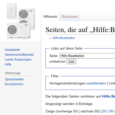
Hilfeseite
Diskussion
Seiten, die auf „Hilfe:
←
Hilfe:Bearbeiten
Zur
Zur
Links auf diese Seite
Hauptseite
Navigation
Suche
Gemeinschafts­portal
Seite:
springen
springen
Letzte Änderungen
umkehren
Hilfe
Werkzeuge
Filter
Spezialseiten
Vorlageneinbindungen
ausblenden
| Lin
Druckversion
Die folgenden Seiten verlinken auf
Hilfe:B
Angezeigt werden 4 Einträge.
Zeige (vorherige 50 | nächste 50) (
20
|
50