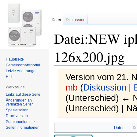
Datei
Diskussion
Datei:NEW ip
126x200.jpg
Hauptseite
Gemeinschafts­portal
Letzte Änderungen
Version vom 21. 
Hilfe
mb
(
Diskussion
|
Werkzeuge
Links auf diese Seite
(Unterschied) ← Nä
Änderungen an
verlinkten Seiten
(Unterschied) | N
Spezialseiten
Druckversion
Permanenter Link
Zur
Zur
Seiten­informationen
Datei
Da
Navigation
Suche