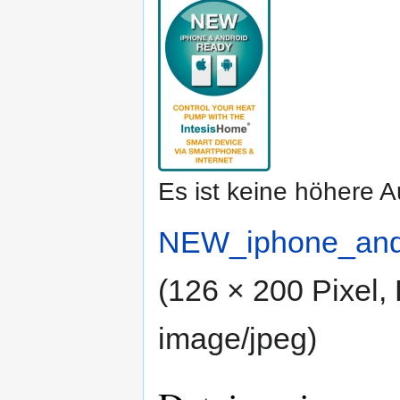
springen
springen
Es ist keine höhere 
NEW_iphone_and
(126 × 200 Pixel,
image/jpeg
)