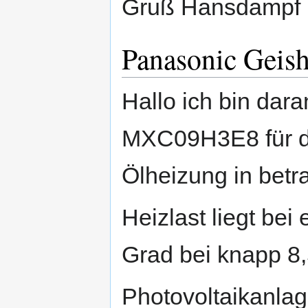
Gruß Hansdampf
Panasonic Geis
Hallo ich bin dara
MXC09H3E8 für d
Ölheizung in betr
Heizlast liegt be
Grad bei knapp 8
Photovoltaikanlag