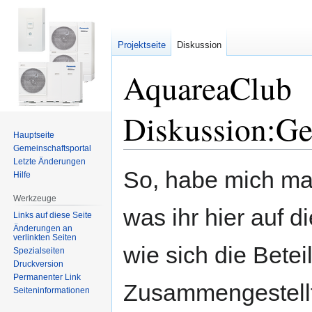
Projektseite
Diskussion
AquareaClub
Diskussion:Ge
Hauptseite
Gemeinschafts­portal
Letzte Änderungen
Zur
Zur
So, habe mich ma
Hilfe
Navigation
Suche
springen
springen
Werkzeuge
was ihr hier auf d
Links auf diese Seite
Änderungen an
verlinkten Seiten
wie sich die Betei
Spezialseiten
Druckversion
Permanenter Link
Zusammengestellt
Seiten­informationen