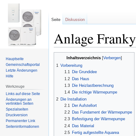
Seite
Diskussion
Anlage Franky
Zur
Zur
Inhaltsverzeichnis
Hauptseite
Navigation
Suche
Gemeinschafts­portal
1
Vorbereitung
springen
springen
Letzte Änderungen
1.1
Die Grundidee
Hilfe
1.2
Das Haus
1.3
Die Heizlastberechnung
Werkzeuge
1.4
Die richtige Wärmepumpe
Links auf diese Seite
2
Die Installation
Änderungen an
verlinkten Seiten
2.1
Der Aufstellort
Spezialseiten
2.2
Das Fundament der Wärmepumpe
Druckversion
2.3
Befestigung der Wärmepumpe
Permanenter Link
2.4
Das Material
Seiten­informationen
2.5
Fertig aufgestellte Aquarea