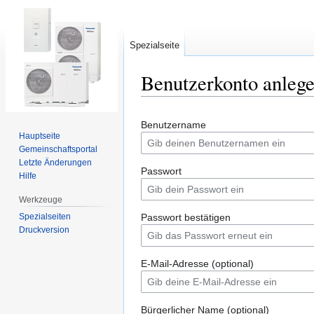
Spezialseite
Benutzerkonto anleg
Zur
Zur
Benutzername
Navigation
Suche
Hauptseite
springen
springen
Gemeinschafts­portal
Letzte Änderungen
Passwort
Hilfe
Werkzeuge
Spezialseiten
Passwort bestätigen
Druckversion
E-Mail-Adresse (optional)
Bürgerlicher Name (optional)