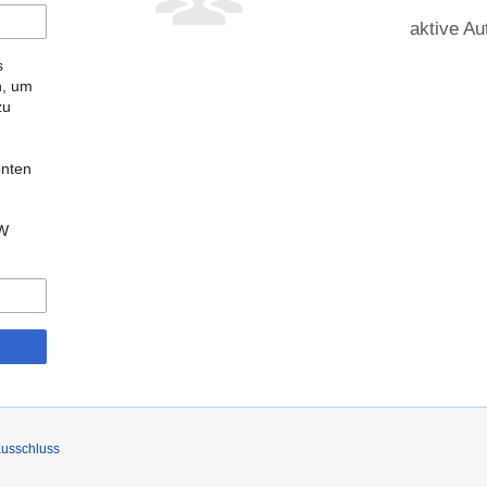
aktive Au
s
n, um
zu
onten
kW
usschluss