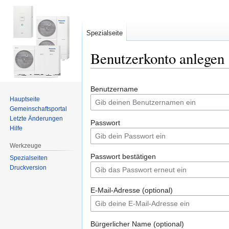
Spezialseite
Benutzerkonto anlegen
Zur
Zur
Benutzername
Navigation
Suche
Hauptseite
springen
springen
Gemeinschafts­portal
Letzte Änderungen
Passwort
Hilfe
Werkzeuge
Passwort bestätigen
Spezialseiten
Druckversion
E-Mail-Adresse (optional)
Bürgerlicher Name (optional)