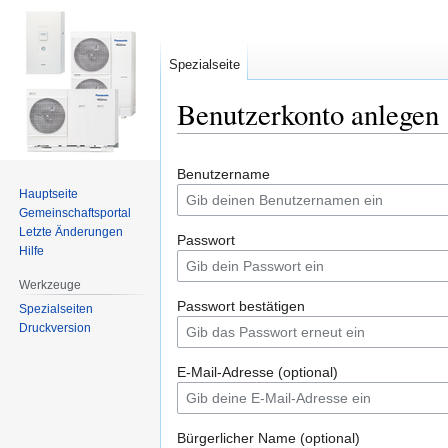
Spezialseite
Benutzerkonto anlegen
Zur
Zur
Benutzername
Navigation
Suche
Hauptseite
springen
springen
Gemeinschafts­portal
Letzte Änderungen
Passwort
Hilfe
Werkzeuge
Passwort bestätigen
Spezialseiten
Druckversion
E-Mail-Adresse (optional)
Bürgerlicher Name (optional)