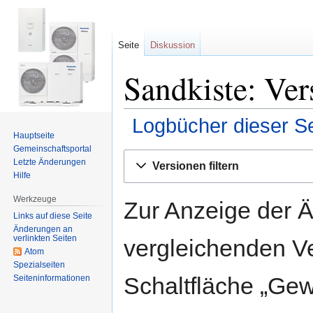
Seite
Diskussion
Sandkiste: Ver
Logbücher dieser Se
Hauptseite
Gemeinschafts­portal
Zur
Zur
Letzte Änderungen
Versionen filtern
Navigation
Suche
Hilfe
springen
springen
Werkzeuge
Zur Anzeige der 
Links auf diese Seite
Änderungen an
verlinkten Seiten
vergleichenden V
Atom
Spezialseiten
Schaltfläche „Gew
Seiten­informationen