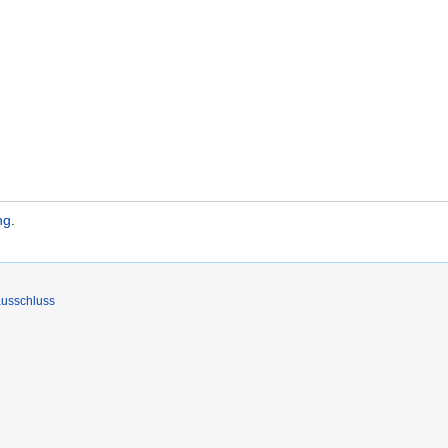
ng
.
usschluss