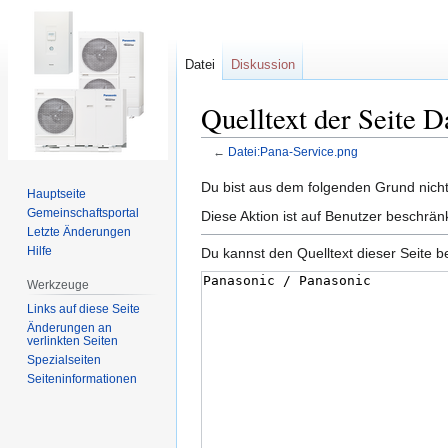
Datei
Diskussion
Quelltext der Seite 
←
Datei:Pana-Service.png
Zur
Zur
Du bist aus dem folgenden Grund nicht 
Hauptseite
Navigation
Suche
Gemeinschafts­portal
Diese Aktion ist auf Benutzer beschrä
springen
springen
Letzte Änderungen
Hilfe
Du kannst den Quelltext dieser Seite b
Werkzeuge
Links auf diese Seite
Änderungen an
verlinkten Seiten
Spezialseiten
Seiten­informationen