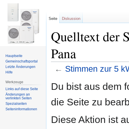
Seite
Diskussion
Quelltext der 
Pana
Hauptseite
Gemeinschafts­portal
←
Stimmen zur 5 
Letzte Änderungen
Hilfe
Zur
Zur
Werkzeuge
Du bist aus dem f
Navigation
Suche
Links auf diese Seite
springen
springen
Änderungen an
verlinkten Seiten
die Seite zu bearb
Spezialseiten
Seiten­informationen
Diese Aktion ist a