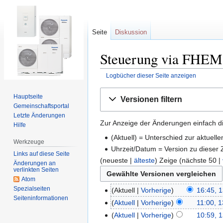
Seite
Diskussion
Steuerung via FHEM:
Logbücher dieser Seite anzeigen
Zur
Zur
Hauptseite
Versionen filtern
Navigation
Suche
Gemeinschafts­portal
springen
springen
Letzte Änderungen
Zur Anzeige der Änderungen einfach di
Hilfe
(Aktuell) = Unterschied zur aktuell
Werkzeuge
Uhrzeit/Datum = Version zu dieser
Links auf diese Seite
(neueste |
älteste
) Zeige (nächste 50 |
Änderungen an
verlinkten Seiten
Atom
Spezialseiten
Aktuell
Vorherige
16:45, 
Seiten­informationen
Aktuell
Vorherige
11:00, 
Aktuell
Vorherige
10:59, 