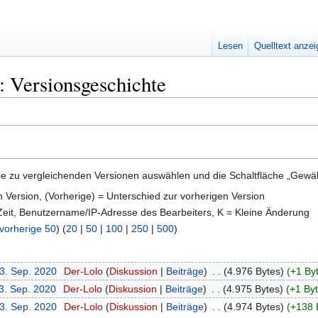
Lesen
Quelltext anze
 Versionsgeschichte
e zu vergleichenden Versionen auswählen und die Schaltfläche „Gewähl
en Version, (Vorherige) = Unterschied zur vorherigen Version
 Zeit, Benutzername/IP-Adresse des Bearbeiters, K = Kleine Änderung
vorherige 50
) (
20
|
50
|
100
|
250
|
500
)
13. Sep. 2020
‎
Der-Lolo
Diskussion
Beiträge
‎
4.976 Bytes
+1 By
13. Sep. 2020
‎
Der-Lolo
Diskussion
Beiträge
‎
4.975 Bytes
+1 By
13. Sep. 2020
‎
Der-Lolo
Diskussion
Beiträge
‎
4.974 Bytes
+138 