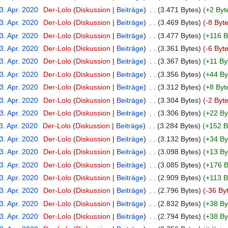
3. Apr. 2020
‎
Der-Lolo
Diskussion
Beiträge
‎
3.471 Bytes
+2 Byt
3. Apr. 2020
‎
Der-Lolo
Diskussion
Beiträge
‎
3.469 Bytes
-8 Byt
3. Apr. 2020
‎
Der-Lolo
Diskussion
Beiträge
‎
3.477 Bytes
+116 B
3. Apr. 2020
‎
Der-Lolo
Diskussion
Beiträge
‎
3.361 Bytes
-6 Byt
3. Apr. 2020
‎
Der-Lolo
Diskussion
Beiträge
‎
3.367 Bytes
+11 By
3. Apr. 2020
‎
Der-Lolo
Diskussion
Beiträge
‎
3.356 Bytes
+44 By
3. Apr. 2020
‎
Der-Lolo
Diskussion
Beiträge
‎
3.312 Bytes
+8 Byt
3. Apr. 2020
‎
Der-Lolo
Diskussion
Beiträge
‎
3.304 Bytes
-2 Byt
3. Apr. 2020
‎
Der-Lolo
Diskussion
Beiträge
‎
3.306 Bytes
+22 By
3. Apr. 2020
‎
Der-Lolo
Diskussion
Beiträge
‎
3.284 Bytes
+152 B
3. Apr. 2020
‎
Der-Lolo
Diskussion
Beiträge
‎
3.132 Bytes
+34 By
3. Apr. 2020
‎
Der-Lolo
Diskussion
Beiträge
‎
3.098 Bytes
+13 By
3. Apr. 2020
‎
Der-Lolo
Diskussion
Beiträge
‎
3.085 Bytes
+176 B
3. Apr. 2020
‎
Der-Lolo
Diskussion
Beiträge
‎
2.909 Bytes
+113 B
3. Apr. 2020
‎
Der-Lolo
Diskussion
Beiträge
‎
2.796 Bytes
-36 By
3. Apr. 2020
‎
Der-Lolo
Diskussion
Beiträge
‎
2.832 Bytes
+38 By
3. Apr. 2020
‎
Der-Lolo
Diskussion
Beiträge
‎
2.794 Bytes
+38 By