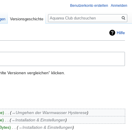
Benutzerkonto erstellen
Anmelden
Suche
igen
Versionsgeschichte
Hilfe
te Versionen vergleichen“ klicken.
te
‎
→‎Umgehen der Warmwasser Hysterese
te
‎
→‎Installation & Einstellungen
Bytes
‎
→‎Installation & Einstellungen