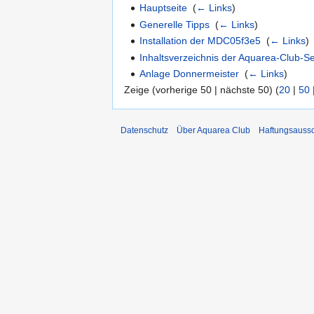
Hauptseite
‎
(
← Links
)
Generelle Tipps
‎
(
← Links
)
Installation der MDC05f3e5
‎
(
← Links
)
Inhaltsverzeichnis der Aquarea-Club-Se
Anlage Donnermeister
‎
(
← Links
)
Zeige (vorherige 50 | nächste 50) (
20
|
50
Datenschutz
Über Aquarea Club
Haftungsauss