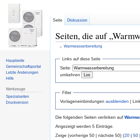
Seite
Diskussion
Seiten, die auf „Warmw
←
Warmwasserbereitung
Zur
Zur
Links auf diese Seite
Hauptseite
Navigation
Suche
Gemeinschafts­portal
Seite:
springen
springen
Letzte Änderungen
umkehren
Hilfe
Werkzeuge
Filter
Spezialseiten
Vorlageneinbindungen
ausblenden
| Lin
Druckversion
Die folgenden Seiten verlinken auf
Warmwa
Angezeigt werden 5 Einträge.
Zeige (vorherige 50 | nächste 50) (
20
|
50