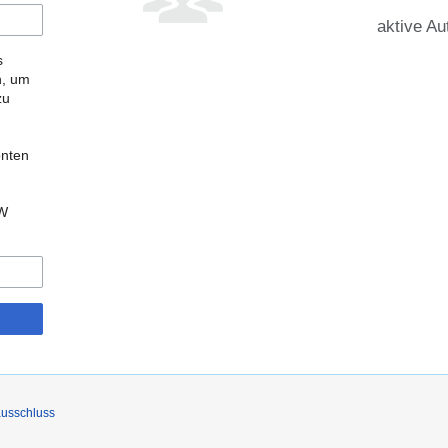
aktive Au
s
n, um
zu
onten
kW
usschluss