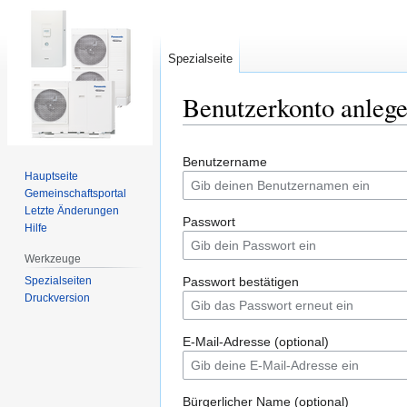
Spezialseite
Benutzerkonto anleg
Zur
Zur
Benutzername
Navigation
Suche
Hauptseite
springen
springen
Gemeinschafts­portal
Letzte Änderungen
Passwort
Hilfe
Werkzeuge
Spezialseiten
Passwort bestätigen
Druckversion
E-Mail-Adresse (optional)
Bürgerlicher Name (optional)