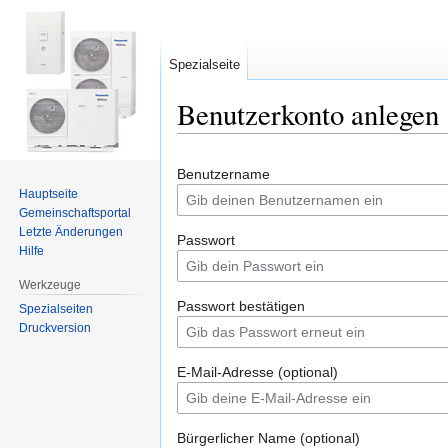
Spezialseite
Benutzerkonto anlegen
Zur
Zur
Benutzername
Navigation
Suche
Hauptseite
springen
springen
Gemeinschafts­portal
Letzte Änderungen
Passwort
Hilfe
Werkzeuge
Passwort bestätigen
Spezialseiten
Druckversion
E-Mail-Adresse (optional)
Bürgerlicher Name (optional)