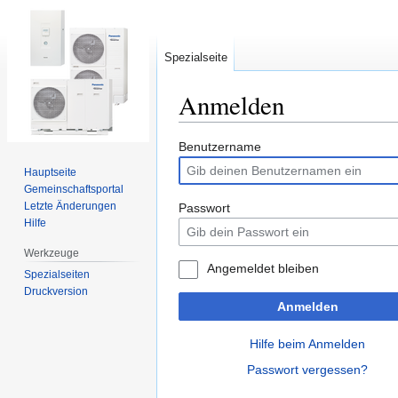
Spezialseite
Anmelden
Zur
Zur
Benutzername
Navigation
Suche
Hauptseite
springen
springen
Gemeinschafts­portal
Letzte Änderungen
Passwort
Hilfe
Werkzeuge
Angemeldet bleiben
Spezialseiten
Druckversion
Anmelden
Hilfe beim Anmelden
Passwort vergessen?