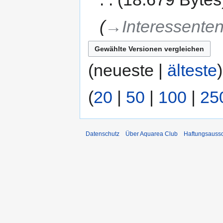
→‎Interessenten
(neueste |
älteste
(
20
|
50
|
100
|
25
Datenschutz
Über Aquarea Club
Haftungsauss