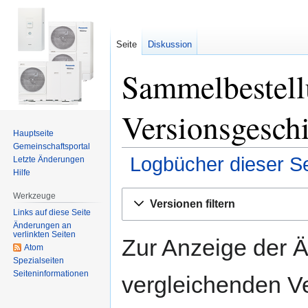
Seite
Diskussion
Sammelbestell
Versionsgesch
Hauptseite
Gemeinschafts­portal
Logbücher dieser Se
Letzte Änderungen
Hilfe
Zur
Zur
Werkzeuge
Versionen filtern
Navigation
Suche
Links auf diese Seite
springen
springen
Änderungen an
verlinkten Seiten
Zur Anzeige der 
Atom
Spezialseiten
Seiten­informationen
vergleichenden V