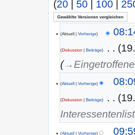
(
20
|
50
|
100
|
25
08:1
Aktuell
Vorherige
‎
19
Diskussion
Beiträge
→‎Eingetroffene 
08:0
Aktuell
Vorherige
‎
19
Diskussion
Beiträge
Interessentenlis
09:5
Aktuell
Vorherige