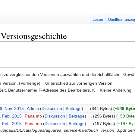
Lesen
Quelltext anze
Versionsgeschichte
e zu vergleichenden Versionen auswählen und die Schaltfläche „Gewähl
en Version, (Vorherige) = Unterschied zur vorherigen Version
 Zeit, Benutzername/IP-Adresse des Bearbeiters, K = Kleine Änderung
16. Nov. 2015
‎
Admin
Diskussion
Beiträge
‎
844 Bytes
+548 Byt
4. Feb. 2015
‎
Pana mb
Diskussion
Beiträge
‎
296 Bytes
+99 Byte
3. Feb. 2015
‎
Pana mb
Diskussion
Beiträge
‎
197 Bytes
+197 Byt
/uploads/DE/catalogues/aquarea_service-handbuch_version_3.pdf Serv