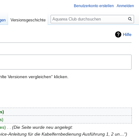
Benutzerkonto erstellen
Anmelden
Suche
igen
Versionsgeschichte
Hilfe
te Versionen vergleichen“ klicken.
es
s
es
‎
Die Seite wurde neu angelegt:
ice-Anleitung für die Kabelfernbedienung Ausführung 1, 2 un…“