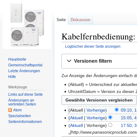
Seite
Diskussion
Kabelfernbedienung: 
Logbücher dieser Seite anzeigen
Zur
Zur
Hauptseite
Versionen filtern
Navigation
Suche
Gemeinschafts­portal
springen
springen
Letzte Änderungen
Zur Anzeige der Änderungen einfach di
Hilfe
(Aktuell) = Unterschied zur aktuell
Werkzeuge
Uhrzeit/Datum = Version zu dieser
Links auf diese Seite
Änderungen an
verlinkten Seiten
Aktuell
Vorherige
09:10, 
Atom
Spezialseiten
Aktuell
Vorherige
15:05, 
Seiten­informationen
Aktuell
Vorherige
17:50, 
„[http://www.panasonicproclub.com