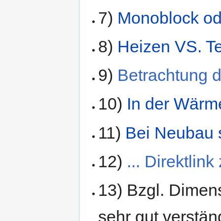
7)
Monoblock ode
8)
Heizen VS. T
9)
Betrachtung de
10)
In der Wärm
11)
Bei Neubau s
12)
... Direktlin
13) Bzgl. Dime
sehr gut verstä