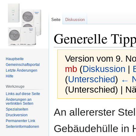
Seite
Diskussion
Generelle Tip
Version vom 9. N
Hauptseite
Gemeinschafts­portal
mb
(
Diskussion
|
Letzte Änderungen
Hilfe
(
Unterschied
)
← N
Werkzeuge
(Unterschied) | N
Links auf diese Seite
Änderungen an
verlinkten Seiten
Zur
Zur
An allererster Stel
Spezialseiten
Navigation
Suche
Druckversion
springen
springen
Permanenter Link
Gebäudehülle in H
Seiten­informationen