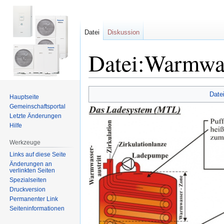
Datei
Diskussion
Datei:Warmwas
Zur
Zur
Date
Hauptseite
Navigation
Suche
Gemeinschafts­portal
springen
springen
Letzte Änderungen
Hilfe
Werkzeuge
Links auf diese Seite
Änderungen an
verlinkten Seiten
Spezialseiten
Druckversion
Permanenter Link
Seiten­informationen