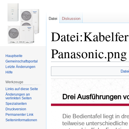
Datei
Diskussion
Datei:Kabelfe
Panasonic.png
Hauptseite
Gemeinschafts­portal
Letzte Änderungen
Zur
Zur
Date
Hilfe
Navigation
Suche
springen
springen
Werkzeuge
Links auf diese Seite
Änderungen an
verlinkten Seiten
Spezialseiten
Druckversion
Permanenter Link
Seiten­informationen