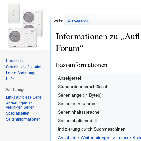
Seite
Diskussion
Informationen zu „Aufl
Forum“
Hauptseite
Basisinformationen
Zur
Zur
Gemeinschafts­portal
Navigation
Suche
Letzte Änderungen
springen
springen
Anzeigetitel
Hilfe
Standardsortierschlüssel
Werkzeuge
Seitenlänge (in Bytes)
Links auf diese Seite
Änderungen an
Seitenkennnummer
verlinkten Seiten
Seiteninhaltssprache
Spezialseiten
Seiten­informationen
Seiteninhaltsmodell
Indizierung durch Suchmaschinen
Anzahl der Weiterleitungen zu dieser Seit